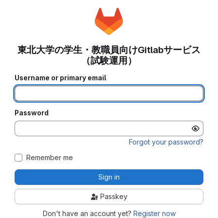
東北大学の学生・教職員向けGitlabサービス
（試験運用）
Username or primary email
Password
Forgot your password?
Remember me
Sign in
Passkey
Don't have an account yet?
Register now