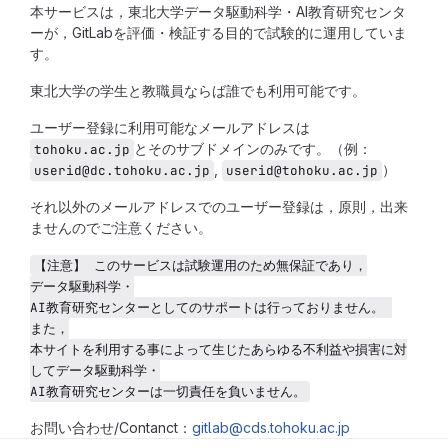
本サービスは，東北大学データ駆動科学・AI教育研究センタ
ーが，GitLabを評価・検証する目的で試験的に運用していま
す。
東北大学の学生と教職員ならば誰でも利用可能です。
ユーザー登録に利用可能なメールアドレスは
とそのサブドメインのみです。（例：
tohoku.ac.jp
,
）
userid@dc.tohoku.ac.jp
userid@tohoku.ac.jp
それ以外のメールアドレスでのユーザー登録は，原則，出来
ませんのでご注意ください。
【注意】 このサービスは試験運用のため無保証であり，
データ駆動科学・
AI教育研究センターとしてのサポートは行っておりません。 
また，
本サイトを利用する事によって生じたあらゆる不利益や損害に対
してデータ駆動科学・
AI教育研究センターは一切責任を負いません。
お問い合わせ/Contanct：
gitlab@cds.tohoku.ac.jp