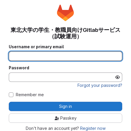
東北大学の学生・教職員向けGitlabサービス
（試験運用）
Username or primary email
Password
Forgot your password?
Remember me
Sign in
Passkey
Don't have an account yet?
Register now