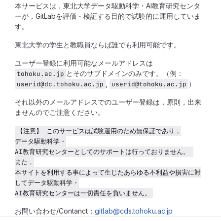
本サービスは，東北大学データ駆動科学・AI教育研究センタ
ーが，GitLabを評価・検証する目的で試験的に運用していま
す。
東北大学の学生と教職員ならば誰でも利用可能です。
ユーザー登録に利用可能なメールアドレスは
とそのサブドメインのみです。（例：
tohoku.ac.jp
,
）
userid@dc.tohoku.ac.jp
userid@tohoku.ac.jp
それ以外のメールアドレスでのユーザー登録は，原則，出来
ませんのでご注意ください。
【注意】 このサービスは試験運用のため無保証であり，
データ駆動科学・
AI教育研究センターとしてのサポートは行っておりません。 
また，
本サイトを利用する事によって生じたあらゆる不利益や損害に対
してデータ駆動科学・
AI教育研究センターは一切責任を負いません。
お問い合わせ/Contanct：
gitlab@cds.tohoku.ac.jp